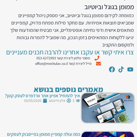
ממומן בגוגל וביוטיוב
כמומחה לקידום ממומן בגוגל וביוטיוב, אני מספק ניהול קמפיינים
שמביאים תוצאות אמיתיות. עם מחקר מילות מפתח מדויק, קמפיינים
מותאמים אישית ודפי נחיתה אופטימליים, אני מבטיח שהמודעות שלך
יגיעו ללקוחות המתאימים בזמן הנכון, מה שמוביל להמרות גבוהות
ולמקסום התקציב
צרו איתי קשר או עקבו אחרינו להרבה תכנים מעניינים
מספר טלפון ליצירת קשר 053-6272993
מייל ליצירת קשר office@meshulav.co.il
מאמרים נוספים בנושא
איך להתחיל אפיון אתר וורדפרס לעסק קטן?
3
אלון חייבטוב
05/05/2026
כמה עולה קמפיין ממומן בפייסבוק לעסקים