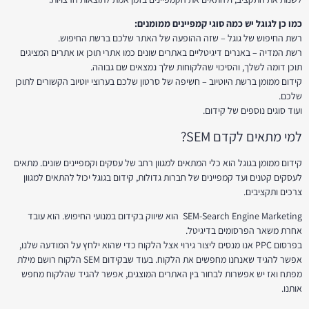
כמו כן לגוגל יש כמה סוגי קמפיינים ממומנים:
רשת החיפוש של גוגל – שזה ההופעה של האתר שלכם ברשת החיפוש.
רשת המדיה – באנרים דיגיטליים באתרים שונים כמו אתרי תוכן או אתרים המציגים
תוכן דומה לשלך, והסיכוי שהלקוחות שלך נמצאים שם גבוהה.
קידום ממומן ברשת היוטיוב – חשיפה של סרטון שלכם בערוצי יוטיוב הקשורים לתוכן
שלכם.
ועוד סוגים נוספים של קידום.
למי מתאים לקדם SEM?
קידום ממומן בגוגל הוא כלי המתאים למגוון רחב של עסקים וקמפיינים שונים. מתאים
לעסקים קטנים ועד קמפיינים של חברות גדולות, קידום בגוגל יכול להתאים למגוון
צרכים ותקציבים.
SEM-Search Engine Marketing הוא שיווק בקידום במנועי החיפוש. הוא עובד
אחרת משאר הפרסומים בדיגיטל.
בפרסום PPC אנו מנסים ליצור גירוי אצל הלקוח כדי שהוא ילחץ על המודעה שלנו,
אפשר להגיד שאנחנו מחפשים את הלקוח. בעוד שבקידום SEM הלקוח רושם מילת
מפתח ואז יש אפשרות לבחור בין האתרים המוצגים, אפשר להגיד שהלקוח מחפש
אותנו.