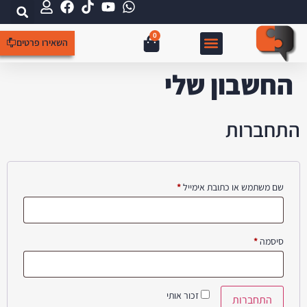
0
השאירו פרטים
צור קשר
קידום אורגני SEO
עמוד הבית
קידום ממומן
בניית אתרים
החשבון שלי
התחברות
שם משתמש או כתובת אימייל
*
סיסמה
*
זכור אותי
התחברות