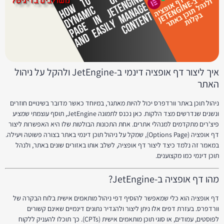
איך ליצור דף אופציה דינמי ב-JetEngine ולהקל על ניהול
האתר
ניהול תוכן באתר וורדפרס יכול להיות מאתגר, במיוחד כאשר מדובר בשינויים חוזרים
ונשנים שנדרשים מצד הלקוח. כאן נכנס לתמונה JetEngine, תוסף עוצמתי שמציע
פיצ'רים מתקדמים למנהלי אתרים. אחת התכונות הבולטות שלו היא האפשרות ליצור
דף אופציה (Options Page), שמקל על ניהול תוכן דינמי באתר בצורה פשוטה ויעילה.
במאמר זה נלמד כיצד ליצור דף אופציה, לשלב אותו באזורים שונים באתר, ולנהל
תוכן דינמי כמו מקצוענים.
מהו דף אופציה ב-JetEngine?
דף אופציה הוא כלי שמאפשר להוסיף דפי ניהול מותאמים אישית בלוח הבקרה של
וורדפרס. בעזרת דפים אלו ניתן ליצור ולהגדיר נתונים דינמיים שאינם קשורים
לפוסטים, עמודים, או סוגי תוכן מותאמים אישית (CPTs). כך תוכלו להעניק ללקוח