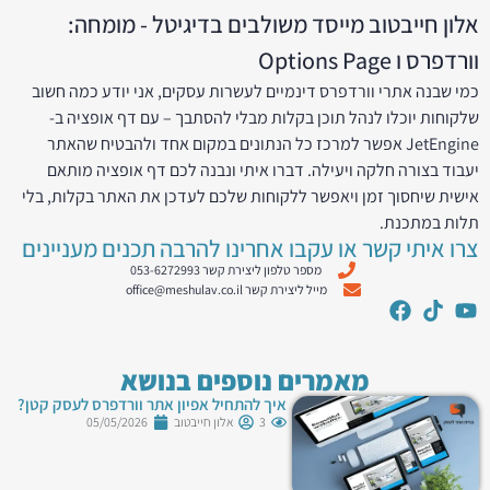
אלון חייבטוב מייסד משולבים בדיגיטל - מומחה:
וורדפרס ו Options Page
כמי שבנה אתרי וורדפרס דינמיים לעשרות עסקים, אני יודע כמה חשוב
שלקוחות יוכלו לנהל תוכן בקלות מבלי להסתבך – עם דף אופציה ב-
JetEngine אפשר למרכז כל הנתונים במקום אחד ולהבטיח שהאתר
יעבוד בצורה חלקה ויעילה. דברו איתי ונבנה לכם דף אופציה מותאם
אישית שיחסוך זמן ויאפשר ללקוחות שלכם לעדכן את האתר בקלות, בלי
תלות במתכנת.
צרו איתי קשר או עקבו אחרינו להרבה תכנים מעניינים
מספר טלפון ליצירת קשר 053-6272993
מייל ליצירת קשר office@meshulav.co.il
מאמרים נוספים בנושא
איך להתחיל אפיון אתר וורדפרס לעסק קטן?
3
אלון חייבטוב
05/05/2026