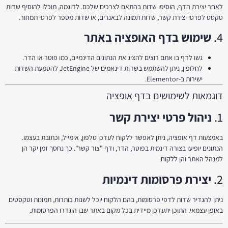
לאחר יצירת הדף, הוסיפו שדות בהתאם לצרכים שלכם. לדוגמה, תוכלו להוסיף שדות
טקסט לפרטי יצירת קשר, שדות תמונה לבאנרים, או שדות מספר לפרטי תמחור.
4.
שימוש בדף האופציה באתר
גשו לדף בו אתם רוצים להציג את הנתונים הדינמיים, כמו פוטר או הדר.
לחלופין, ניתן להשתמש בשדות דינאמים של JetEngine להטמעת השדות
ישירות ב-Elementor.
דוגמאות לשימושים בדף אופציה
1.
ניהול פרטי יצירת קשר
באמצעות דף אופציה, ניתן לאפשר ללקוח לעדכן טלפון, אימייל, וכתובת בעצמו.
הנתונים יופיעו בצורה דינמית בפוטר, הדר, ודף "צור קשר". כך נחסך זמן יקר הן
למנהל האתר והן ללקוח.
2.
יצירת פרסומות דינמיות
ניתן להגדיר שדות לדפי פרסומות, בהם הלקוח יוכל לשנות כותרות, תמונות וטקסטים
באופן עצמאי. התוכן יתעדכן מיידית בכל מקום באתר שבו הוגדרו הפרסומות.