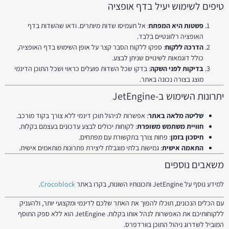
טיפים לשימוש יעיל בדף אופציה
פשטות היא המפתח
: אל תעמיסו שדות מיותרים. ודאו שהשדות בדף
האופציה רלוונטיים בלבד.
הדרכה ללקוח
: ספקו ללקוח הסבר קצר על אופן השימוש בדף האופציה,
כולל דוגמאות לשינויים שניתן לבצע.
בדיקות לפני השקה
: בדקו שכל השדות פועלים כראוי ושכל התוכן הדינמי
מוצג בצורה נכונה באתר.
יתרונות השימוש ב-JetEngine
שליטה מלאה באתר
: אפשרות לניהול תוכן דינמי ללא צורך בקוד מורכב.
חוויית משתמש משופרת
: לקוחות יכולים לבצע עדכונים בעצמם בקלות.
חיסכון בזמן
: פחות צורך בתקשורת עם מפתחים.
התאמה אישית
: גמישות בלתי מוגבלת ליצירת פתרונות מותאמים אישית.
משאבים נוספים
למידע נוסף על JetEngine ותכונותיו השונות, בקרו באתר
Crocoblock
.
עם הכלים הנכונים, תוכלו להפוך את האתר שלכם לדינמי ומקצועי יותר, ולהעניק
ללקוחותיכם את האפשרות לנהל אותו בקלות. JetEngine הוא ללא ספק התוסף
המוביל לשדרוג ניהול התוכן בוורדפרס.