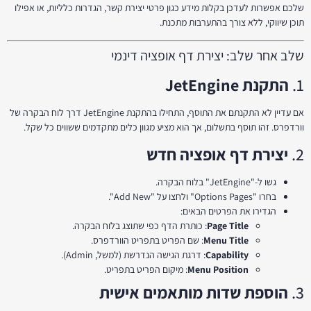
שלכם אפשרות לעדכן בקלות מידע כגון פרטי יצירת קשר, הגדרות כלליות, או אפילו
תוכן שיווקי, ללא צורך בהתערבות מתכנת.
שלב אחר שלב: יצירת דף אופציה דינמי
1.
התקנת JetEngine
אם עדיין לא התקנתם את התוסף, התחילו בהתקנת JetEngine דרך לוח הבקרה של
וורדפרס. זהו תוסף בתשלום, אך הוא מציע מגוון כלים מתקדמים ששווים כל שקל.
2.
יצירת דף אופציה חדש
גשו ל-"JetEngine" בלוח הבקרה.
בחרו "Options Pages" ולחצו על "Add New".
הגדירו את הפרטים הבאים:
Page Title
: כותרת הדף כפי שתוצג בלוח הבקרה.
Menu Title
: שם הפריט בתפריט הוורדפרס.
Capability
: דרגת הגישה הנדרשת (למשל, Admin).
Menu Position
: מיקום הפריט בתפריט.
3.
הוספת שדות מותאמים אישית