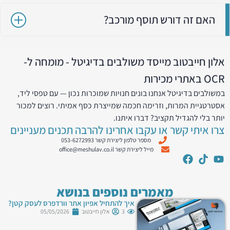
האם זה דורש תוסף מורכב?
אלון חייבטוב מייסד משולבים בדיגיטל - מומחה ל-
OCR באתרי מכירות
במשולבים בדיגיטל אנחנו בונים חנויות שמוכרות נכון — עם טפסי ליד,
אסטרטגיית המרות, וזרימה חכמה שמייצרת כסף אמיתי. רוצים למכור
יותר בלי להגדיל תקציב? דברו איתנו.
צרו איתי קשר או עקבו אחרינו להרבה תכנים מעניינים
מספר טלפון ליצירת קשר 053-6272993
מייל ליצירת קשר office@meshulav.co.il
מאמרים נוספים בנושא
איך להתחיל אפיון אתר וורדפרס לעסק קטן?
3
אלון חייבטוב
05/05/2026