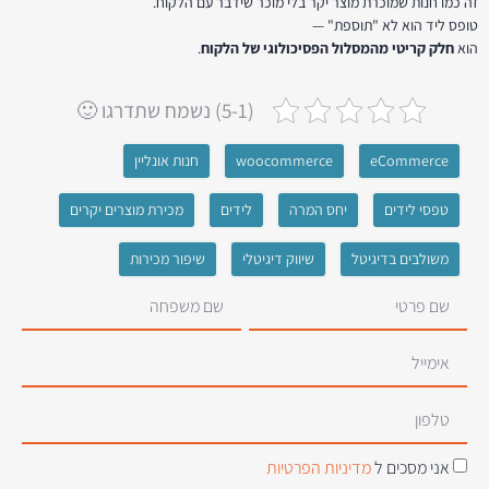
זה כמו חנות שמוכרת מוצר יקר בלי מוכר שידבר עם הלקוח.
טופס ליד הוא לא "תוספת" —
הוא
חלק קריטי מהמסלול הפסיכולוגי של הלקוח
.
(5-1) נשמח שתדרגו 🙂
eCommerce
woocommerce
חנות אונליין
טפסי לידים
יחס המרה
לידים
מכירת מוצרים יקרים
משולבים בדיגיטל
שיווק דיגיטלי
שיפור מכירות
אני מסכים ל
מדיניות הפרטיות