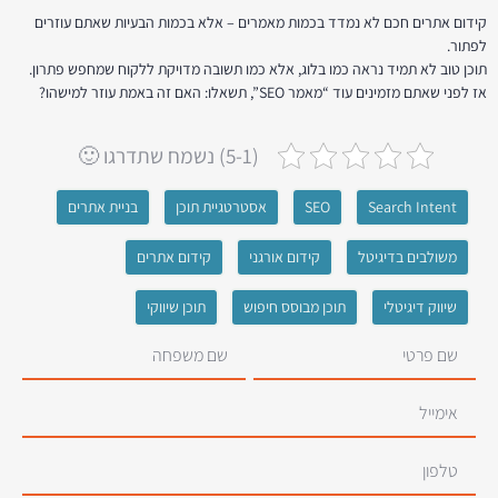
קידום אתרים חכם לא נמדד בכמות מאמרים – אלא בכמות הבעיות שאתם עוזרים
לפתור.
תוכן טוב לא תמיד נראה כמו בלוג, אלא כמו תשובה מדויקת ללקוח שמחפש פתרון.
אז לפני שאתם מזמינים עוד “מאמר SEO”, תשאלו: האם זה באמת עוזר למישהו?
(5-1) נשמח שתדרגו 🙂
Search Intent
SEO
אסטרטגיית תוכן
בניית אתרים
משולבים בדיגיטל
קידום אורגני
קידום אתרים
שיווק דיגיטלי
תוכן מבוסס חיפוש
תוכן שיווקי