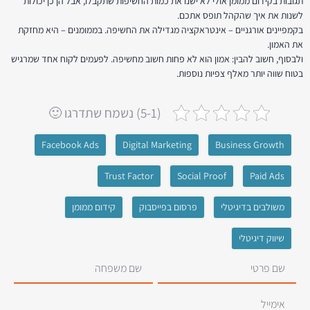
תגובות בקידום ממומן אולי לא ישנו את כמות החשיפות שתקבלו, אבל הן כן יכולות
לשנות את איך שהקהל תופס אתכם.
בקמפיינים אורגניים – אינטראקציה מגדילה את החשיפה. בממומנים – היא מחזקת
את האמון.
ולבסוף, חשוב להבין: אמון הוא לא פחות חשוב מחשיפה. לפעמים לקוח אחד שמרגיש
בטוח שווה יותר מאלף צפיות נוספות.
(5-1) נשמח שתדרגו 🙂
Facebook Ads
Digital Marketing
Business Growth
Trust Factor
Social Proof
Paid Ads
משולבים בדיגיטלי
פרסום בפייסבוק
קידום ממומן
שיווק דיגיטלי