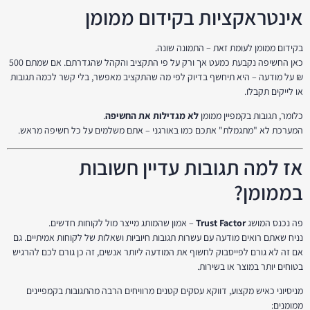
אינטראקציות בקידום ממומן
בקידום ממומן לעומת זאת – התמונה שונה.
כאן החשיפה נקבעת כמעט אך ורק על פי התקציב והקהל שהגדרתם. אם שמתם 500
₪ על מודעה – היא תיחשף בדיוק לפי מה שהתקציב מאפשר, בלי קשר לכמה תגובות
או לייקים תקבלו.
כלומר, תגובות בקמפיין ממומן
לא מגדילות את החשיפה
.
המערכת לא "מתגמלת" אתכם כמו באורגני – אתם משלמים על כל חשיפה מראש.
אז למה תגובות עדיין חשובות
בממומן?
פה נכנס המושג
Trust Factor
– אמון שהמותג מייצר מול לקוחות חדשים.
נניח שאתם רואים מודעה עם עשרות תגובות חיוביות ושאלות של לקוחות אמיתיים. גם
אם זה לא גורם לפייסבוק לחשוף את המודעה ליותר אנשים, זה כן גורם לכם להרגיש
בטוחים יותר במוצר או בשירות.
מניסיוני כאיש מקצוע, דווקא עסקים קטנים מרוויחים הרבה מהתגובות בקמפיינים
ממומנים: