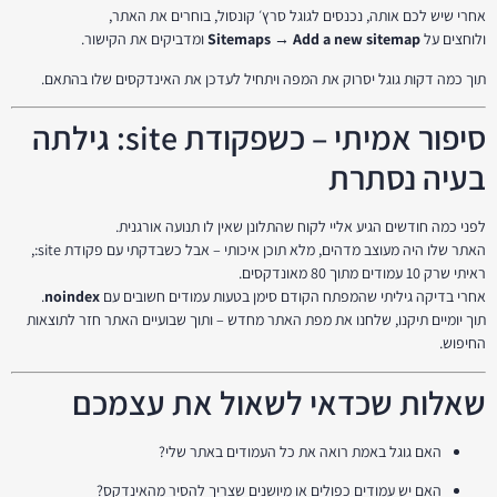
אחרי שיש לכם אותה, נכנסים לגוגל סרץ׳ קונסול, בוחרים את האתר,
ולוחצים על
Sitemaps → Add a new sitemap
ומדביקים את הקישור.
תוך כמה דקות גוגל יסרוק את המפה ויתחיל לעדכן את האינדקסים שלו בהתאם.
סיפור אמיתי – כשפקודת site: גילתה
בעיה נסתרת
לפני כמה חודשים הגיע אליי לקוח שהתלונן שאין לו תנועה אורגנית.
האתר שלו היה מעוצב מדהים, מלא תוכן איכותי – אבל כשבדקתי עם פקודת site:,
ראיתי שרק 10 עמודים מתוך 80 מאונדקסים.
אחרי בדיקה גיליתי שהמפתח הקודם סימן בטעות עמודים חשובים עם
noindex
.
תוך יומיים תיקנו, שלחנו את מפת האתר מחדש – ותוך שבועיים האתר חזר לתוצאות
החיפוש.
שאלות שכדאי לשאול את עצמכם
האם גוגל באמת רואה את כל העמודים באתר שלי?
האם יש עמודים כפולים או מיושנים שצריך להסיר מהאינדקס?