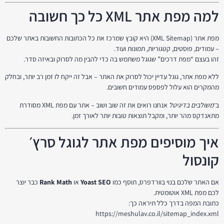
למה מפת אתר XML כל כך חשובה
מפת אתר (XML Sitemap) היא קובץ שמרכז את כל הכתובות החשובות באתר שלכם
– עמודים, פוסטים, קטגוריות, תמונות ועוד.
זהו בעצם “מפת דרכים” שגוגל משתמש בה כדי להבין מה לסרוק ובאיזה סדר.
ללא מפת אתר, גוגל עדיין יכול לסרוק את האתר – אבל זה ייקח לו זמן רב יותר, ובחלק
מהמקרים הוא עלול לפספס עמודים חשובים.
ב־
משולבים בדיגיטל
אנחנו רואים את זה שוב ושוב – אתר עם מפת XML מסודרת
מתאנדקס מהר יותר, ומקבל תוצאות טובות יותר לאורך זמן.
איך מוסיפים מפת אתר לגוגל סרץ׳
קונסול
אם האתר שלכם בנוי בוורדפרס, תוסף כמו
Yoast SEO
או
Rank Math
כבר יוצר
לכם מפת XML אוטומטית.
כתובת המפה בדרך כלל תיראה כך:
https://meshulav.co.il/sitemap_index.xml