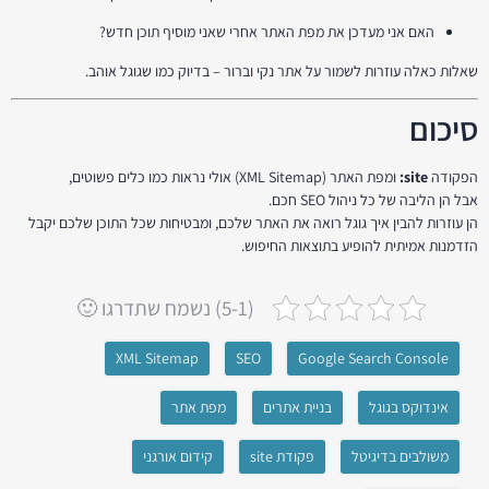
האם אני מעדכן את מפת האתר אחרי שאני מוסיף תוכן חדש?
שאלות כאלה עוזרות לשמור על אתר נקי וברור – בדיוק כמו שגוגל אוהב.
סיכום
הפקודה
site:
ומפת האתר (XML Sitemap) אולי נראות כמו כלים פשוטים,
אבל הן הליבה של כל ניהול SEO חכם.
הן עוזרות להבין איך גוגל רואה את האתר שלכם, ומבטיחות שכל התוכן שלכם יקבל
הזדמנות אמיתית להופיע בתוצאות החיפוש.
(5-1) נשמח שתדרגו 🙂
XML Sitemap
SEO
Google Search Console
אינדוקס בגוגל
בניית אתרים
מפת אתר
משולבים בדיגיטל
פקודת site
קידום אורגני