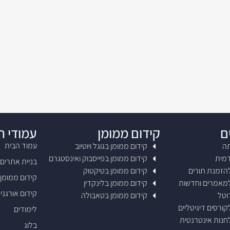
ם
קידום ממומן
עמודי 
עמוד הבית
תה
קידום ממומן בגוגל ויוטיוב
דמית
קידום ממומן בפייסבוק ואינסטגרם
בניית אתרים
להזמנת תורים
קידום ממומן בטיקטוק
קידום ממומן
למאמרים וחדשות
קידום ממומן בלינקדין
קידום אורגני SEO
וטל
קידום ממומן בטאבולה
קורסים דיגיטליים
לימודים
לחנות אינטרנטית
בלוג