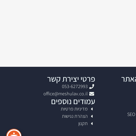
האתר
פרטי יצירת קשר
053-6272993
office@meshulav.co.il
עמודים נוספים
מדיניות פרטיות
הצהרת נגישות
תקנון