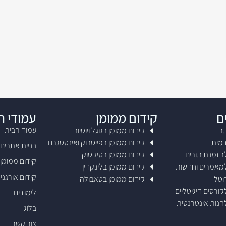
ם
קידום ממומן
עמודי 
עמוד הבית
תה
קידום ממומן בגוגל ויוטיוב
דמית
קידום ממומן בפייסבוק ואינסטגרם
בניית אתרים
להזמנת תורים
קידום ממומן בטיקטוק
קידום ממומן
למאמרים וחדשות
קידום ממומן בלינקדין
קידום אורגני SEO
וטל
קידום ממומן בטאבולה
קורסים דיגיטליים
לימודים
לחנות אינטרנטית
בלוג
צור קשר