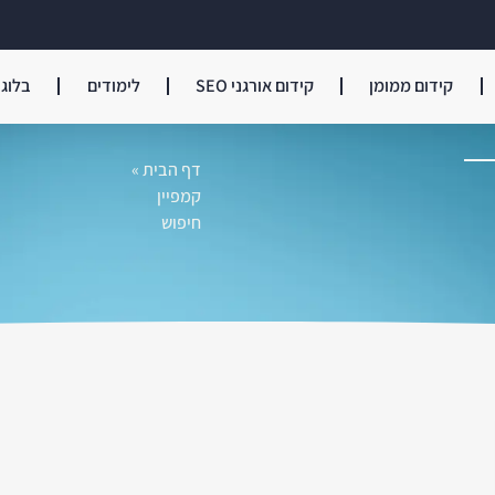
קידום ממומן
קידום אורגני SEO
לימודים
בלוג
דף הבית
»
קמפיין
חיפוש