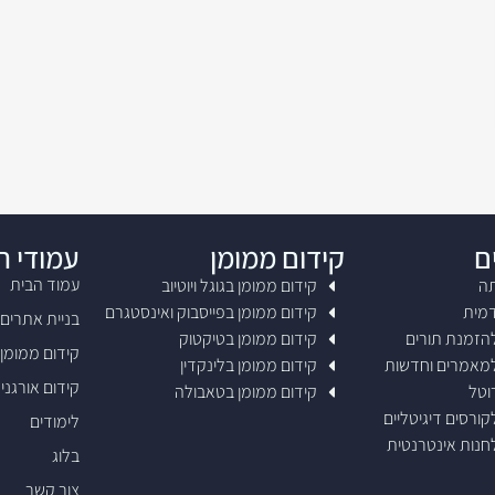
ם
קידום ממומן
עמודי 
עמוד הבית
תה
קידום ממומן בגוגל ויוטיוב
דמית
קידום ממומן בפייסבוק ואינסטגרם
בניית אתרים
להזמנת תורים
קידום ממומן בטיקטוק
קידום ממומן
למאמרים וחדשות
קידום ממומן בלינקדין
קידום אורגני SEO
וטל
קידום ממומן בטאבולה
קורסים דיגיטליים
לימודים
לחנות אינטרנטית
בלוג
צור קשר