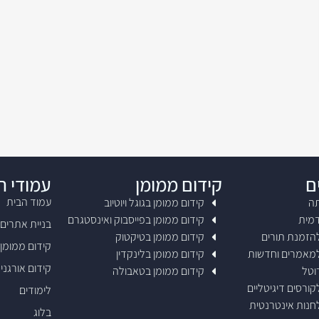
ם
קידום ממומן
עמודי 
עמוד הבית
תה
קידום ממומן בגוגל ויוטיוב
דמית
קידום ממומן בפייסבוק ואינסטגרם
בניית אתרים
להזמנת תורים
קידום ממומן בטיקטוק
קידום ממומן
למאמרים וחדשות
קידום ממומן בלינקדין
קידום אורגני SEO
וטל
קידום ממומן בטאבולה
קורסים דיגיטליים
לימודים
לחנות אינטרנטית
בלוג