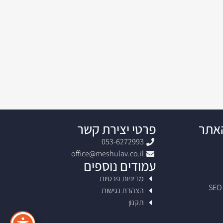
האתר
פרטי יצירת קשר
053-6272993
office@meshulav.co.il
עמודים נוספים
מדיניות פרטיות
הצהרת נגישות
תקנון