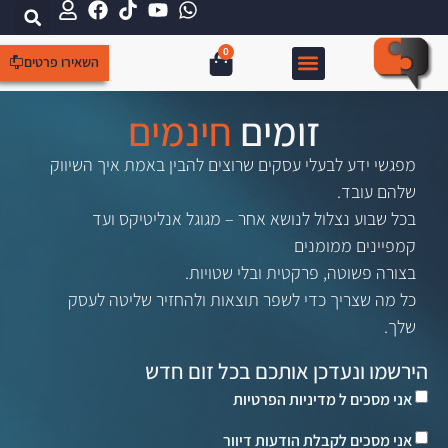
0
השאירו פרטים
צור קשר
קידום אורגני SEO
עמוד הבית
קידום ממומן
בניית אתרים
זומים
חינמים
מפגשי ידע לבעלי עסקים שרוצים להבין באמת איך השיווק
שלהם עובד.
בכל שבוע נצלול לנושא אחר – מגוגל אנליטיקס ועד
קמפיינים ממומנים
בצורה פשוטה, פרקטית ובלי שטויות.
כל מה שצריך כדי לשפר תוצאות ולהחזיר שליטה לעסק
שלך.
הירשמו ונעדכן אותכם בכל זום חדש
אני מסכים ל
מדיניות הפרטיות
אני מסכים לקבלת הודעות דיוור